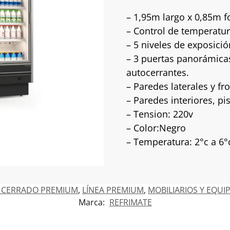
– 1,95m largo x 0,85m f
– Control de temperatura
– 5 niveles de exposició
– 3 puertas panorámicas
autocerrantes.
– Paredes laterales y fr
– Paredes interiores, pi
– Tension: 220v
– Color:Negro
– Temperatura: 2°c a 6°
O CERRADO PREMIUM
,
LÍNEA PREMIUM
,
MOBILIARIOS Y EQUI
Marca:
REFRIMATE