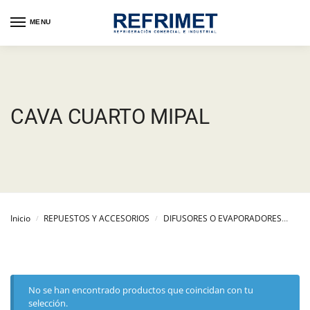
MENU
CAVA CUARTO MIPAL
Inicio
REPUESTOS Y ACCESORIOS
DIFUSORES O EVAPORADORES
DIF
/
/
No se han encontrado productos que coincidan con tu
selección.