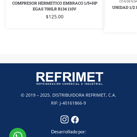
CONDENS
COMPRESOR HERMETICO EMBRACO 1/5+HP
UNIDAD 1/2
EGAS 70HLR R134 110V
$
125.00
© 2019 – 2025. DISTRIBUIDORA REFRIMET, C.A.
RIF: J-40161866-9
Desarrollado por: