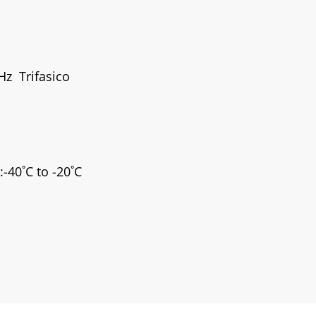
Hz Trifasico
:
-40˚C to -20˚C