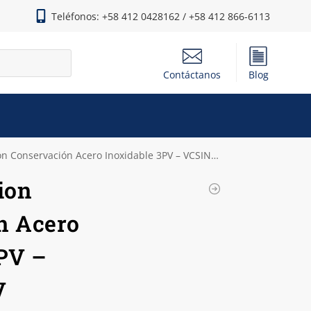
Teléfonos: +58 412 0428162 / +58 412 866-6113
Contáctanos
Blog
n Conservación Acero Inoxidable 3PV – VCSINOX3PV
ion
n Acero
3PV –
V