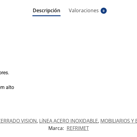
Descripción
Valoraciones
0
ores.
5m alto
CERRADO VISION
,
LíNEA ACERO INOXIDABLE
,
MOBILIARIOS Y
Marca:
REFRIMET