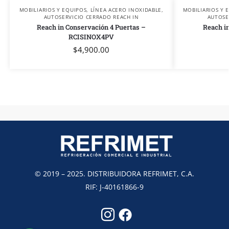
MOBILIARIOS Y EQUIPOS
,
LÍNEA ACERO INOXIDABLE
,
MOBILIARIOS Y 
AUTOSERVICIO CERRADO REACH IN
AUTOSE
Reach in Conservación 4 Puertas –
Reach in
RCISINOX4PV
$
4,900.00
© 2019 – 2025. DISTRIBUIDORA REFRIMET, C.A.
RIF: J-40161866-9