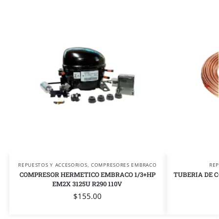
REPUESTOS Y ACCESORIOS
,
COMPRESORES EMBRACO
REP
COMPRESOR HERMETICO EMBRACO 1/3+HP
TUBERIA DE C
EM2X 3125U R290 110V
$
155.00