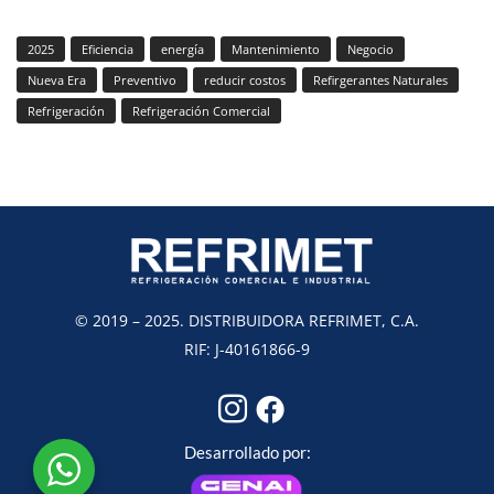
2025
Eficiencia
energía
Mantenimiento
Negocio
Nueva Era
Preventivo
reducir costos
Refirgerantes Naturales
Refrigeración
Refrigeración Comercial
© 2019 – 2025. DISTRIBUIDORA REFRIMET, C.A.
RIF: J-40161866-9
Desarrollado por: