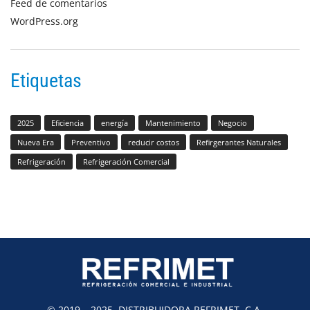
Feed de comentarios
WordPress.org
Etiquetas
2025
Eficiencia
energía
Mantenimiento
Negocio
Nueva Era
Preventivo
reducir costos
Refirgerantes Naturales
Refrigeración
Refrigeración Comercial
© 2019 – 2025. DISTRIBUIDORA REFRIMET, C.A.