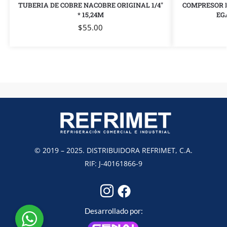
TUBERIA DE COBRE NACOBRE ORIGINAL 1/4″
COMPRESOR 
* 15,24M
EG
$
55.00
© 2019 – 2025. DISTRIBUIDORA REFRIMET, C.A.
RIF: J-40161866-9
Desarrollado por: