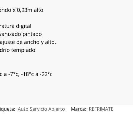
ondo x 0,93m alto
atura digital
lvanizado pintado
 ajuste de ancho y alto.
idrio templado
a -7°c, -18°c a -22°c
iqueta:
Auto Servicio Abierto
Marca:
REFRIMATE