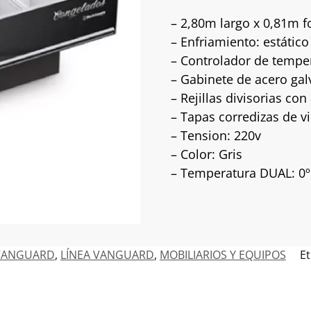
– 2,80m largo x 0,81m f
– Enfriamiento: estático
– Controlador de temper
– Gabinete de acero ga
– Rejillas divisorias con
– Tapas corredizas de v
– Tension: 220v
– Color: Gris
– Temperatura DUAL: 0ºc 
 VANGUARD
,
LÍNEA VANGUARD
,
MOBILIARIOS Y EQUIPOS
Et