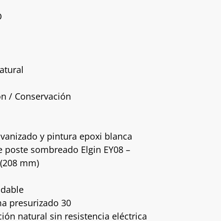
O
atural
ón / Conservación
vanizado y pintura epoxi blanca
e poste sombreado Elgin EY08 –
″ (208 mm)
idable
a presurizado 30
ón natural sin resistencia eléctrica