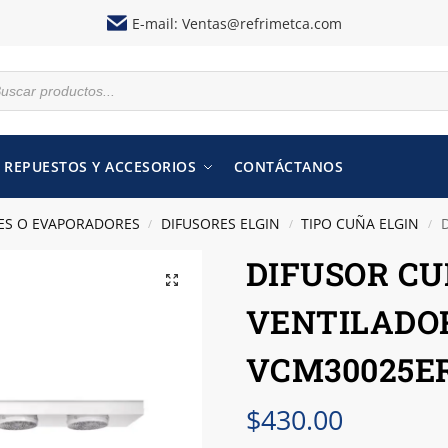
E-mail:
Ventas@refrimetca.com
REPUESTOS Y ACCESORIOS
CONTÁCTANOS
ES O EVAPORADORES
DIFUSORES ELGIN
TIPO CUÑA ELGIN
D
/
/
/
DIFUSOR CUÑ
VENTILADOR
VCM30025E
$
430.00