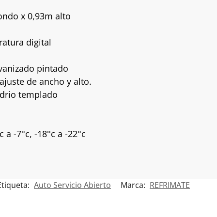
ondo x 0,93m alto
atura digital
lvanizado pintado
 ajuste de ancho y alto.
idrio templado
a -7°c, -18°c a -22°c
Etiqueta:
Auto Servicio Abierto
Marca:
REFRIMATE