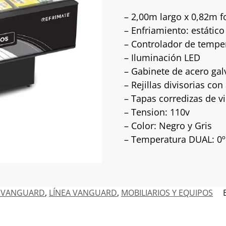
– 2,00m largo x 0,82m f
– Enfriamiento: estático
– Controlador de temper
– Iluminación LED
– Gabinete de acero ga
– Rejillas divisorias con
– Tapas corredizas de v
– Tension: 110v
– Color: Negro y Gris
– Temperatura DUAL: 0ºc 
A VANGUARD
,
LÍNEA VANGUARD
,
MOBILIARIOS Y EQUIPOS